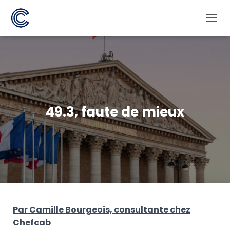
D
É
P
L
I
E
R
L
A
49.3, faute de mieux
N
A
V
I
G
A
T
I
O
N
Par
C
amille Bourgeois, consultante chez
Chefcab