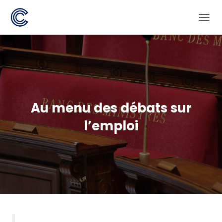
D
É
P
L
I
E
R
L
A
Au menu des débats sur
N
A
l’emploi
V
I
G
A
T
I
O
N