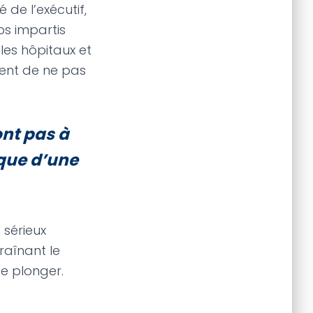
 de l’exécutif,
ps impartis
les hôpitaux et
ient de ne pas
ont pas à
sque d’une
 sérieux
raînant le
te plonger.