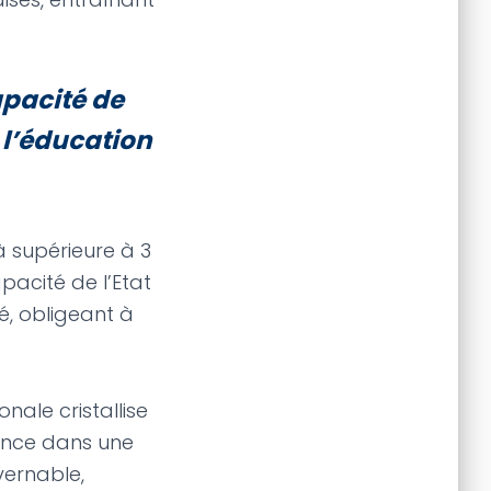
apacité de
 l’éducation
à supérieure à 3
apacité de l’Etat
é, obligeant à
nale cristallise
France dans une
vernable,