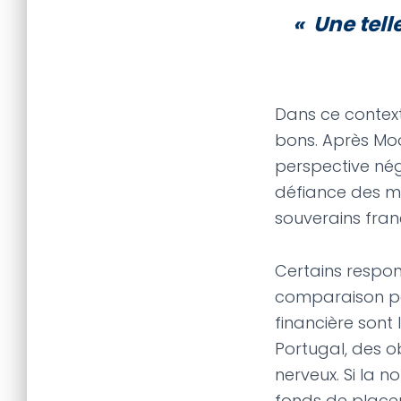
« Une tel
Dans ce context
bons. Après Moo
perspective néga
défiance des ma
souverains fran
Certains respon
comparaison pe
financière sont
Portugal, des o
nerveux. Si la 
fonds de placem