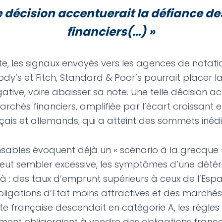
le décision accentuerait la défiance d
financiers(…)
»
e, les signaux envoyés vers les agences de notati
dy’s et Fitch, Standard & Poor’s pourrait placer l
tive, voire abaisser sa note. Une telle décision ac
rchés financiers, amplifiée par l’écart croissant e
çais et allemands, qui a atteint des sommets inédi
sables évoquent déjà un « scénario à la grecque ».
ut sembler excessive, les symptômes d’une détér
 là : des taux d’emprunt supérieurs à ceux de l’Es
bligations d’Etat moins attractives et des marchés
note française descendait en catégorie A, les règl
ent obligeraient à vendre des obligations frança