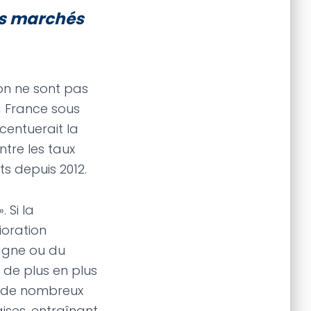
es marchés
on ne sont pas
a France sous
centuerait la
ntre les taux
ts depuis 2012.
 Si la
ioration
pagne ou du
 de plus en plus
es de nombreux
ises, entraînant