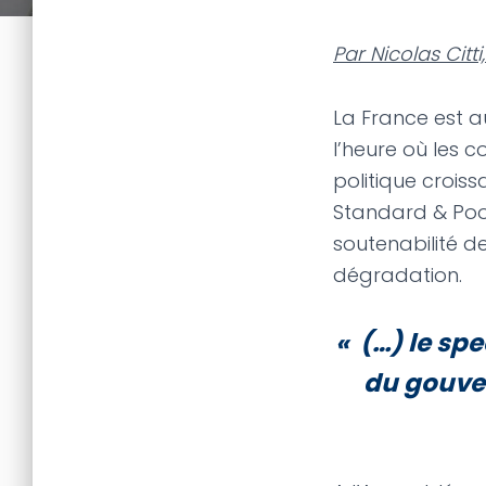
Par Nicolas Citt
La France est au
l’heure où les c
politique croiss
Standard & Poor
soutenabilité d
dégradation.
« (…) le sp
du gouve