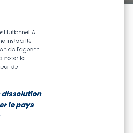
titutionnel. A
e instabilité
sion de l’agence
a noter la
jeur de
 dissolution
r le pays
»