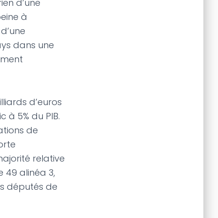
rien d’une
peine à
 d’une
ays dans une
lement
illiards d’euros
c à 5% du PIB.
ations de
orte
ajorité relative
 49 alinéa 3,
ins députés de