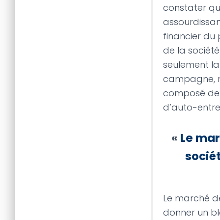
constater qu
assourdissan
financier du
de la société
seulement la 
campagne, ma
composé de p
d’auto-entr
«
Le mar
socié
Le marché dé
donner un bla