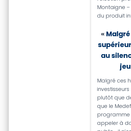
Montaigne – 
du produit in
«
Malgré 
supérieur
au silen
jeu
Malgré ces hy
investisseurs
plutôt que d
que le Medef
programme é
appeler à da