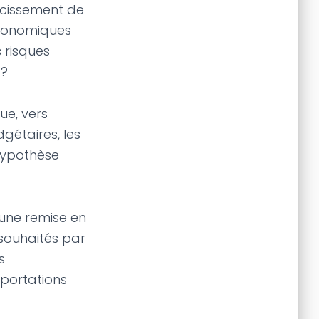
écissement de
économiques
 risques
 ?
ue, vers
dgétaires, les
hypothèse
 une remise en
 souhaités par
s
xportations