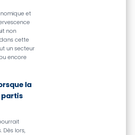
conomique et
fervescence
uit non
 dans cette
ut un secteur
 ou encore
orsque la
 partis
pourrait
 Dès lors,