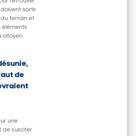
Pour retrouver
doivent sortir
 du terrain et
s éléments
u citoyen
 désunie,
faut de
evraient
sur une
 de susciter