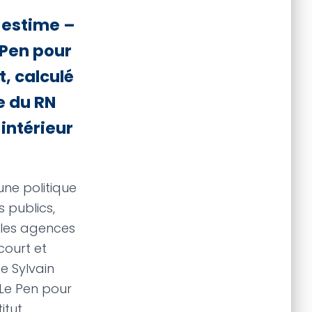
 estime –
 Pen pour
t, calculé
e du RN
 intérieur
une politique
 publics,
 les agences
court et
e Sylvain
Le Pen pour
itut