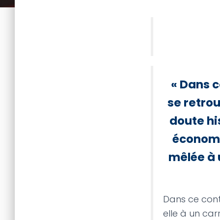
« Dans c
se retrou
doute hi
économi
mêlée à 
Dans ce cont
elle à un car