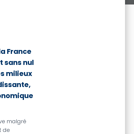
 la France
t sans nul
es milieux
issante,
conomique
uve malgré
t de