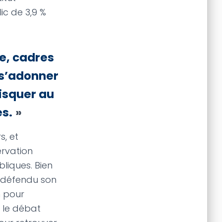
ic de 3,9 %
e, cadres
 s’adonner
risquer au
s.
»
s, et
ervation
liques. Bien
 défendu son
n pour
 le débat