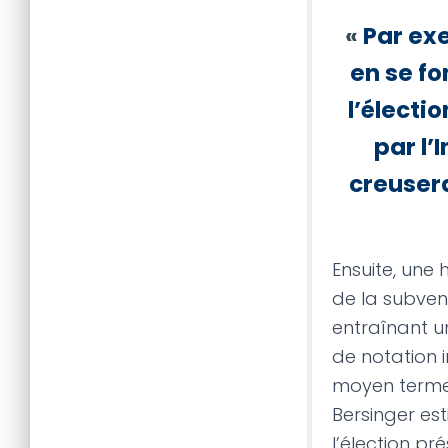
«
Par ex
en se f
l’électi
par l’
creusera
Ensuite, une
de la subvent
entraînant u
de notation 
moyen terme 
Bersinger es
l’élection pré