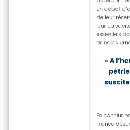
public», il n
un débat d’ex
de leur réser
leur capacit
essentiels po
dans les urne
«
A l’he
pétrie
suscite
En conclusion
France désun