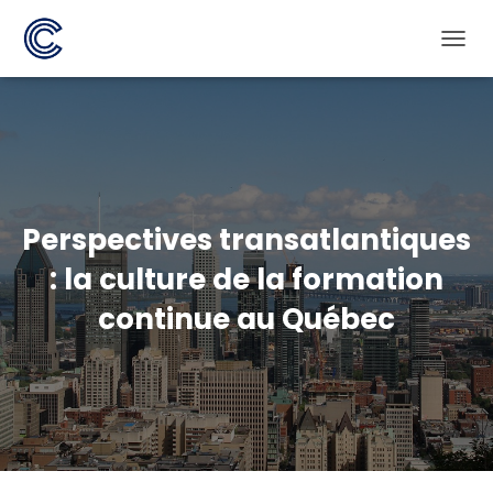
D
É
P
L
I
E
R
L
A
Perspectives transatlantiques
N
A
: la culture de la formation
V
I
continue au Québec
G
A
T
I
O
N