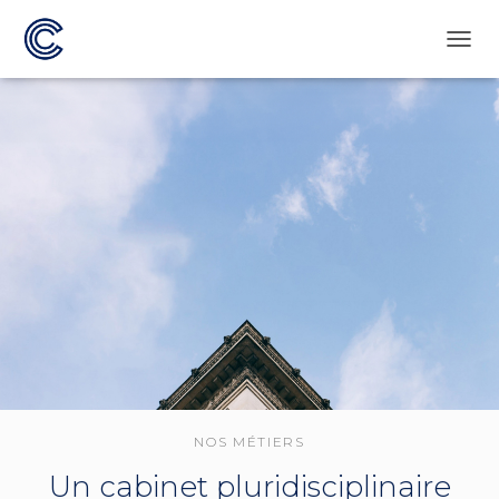
D
É
P
L
I
E
R
L
A
N
A
V
I
G
A
T
I
O
N
NOS MÉTIERS
Un cabinet pluridisciplinaire