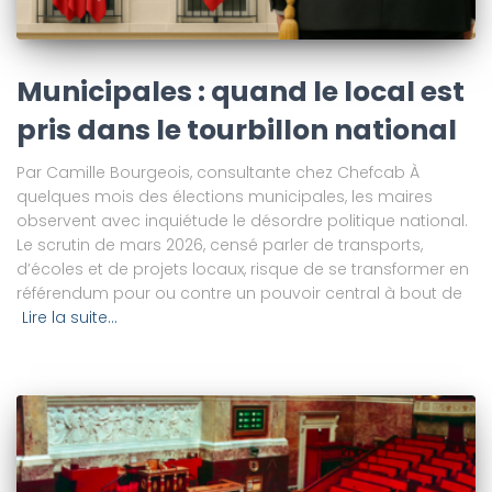
Municipales : quand le local est
pris dans le tourbillon national
Par Camille Bourgeois, consultante chez Chefcab À
quelques mois des élections municipales, les maires
observent avec inquiétude le désordre politique national.
Le scrutin de mars 2026, censé parler de transports,
d’écoles et de projets locaux, risque de se transformer en
référendum pour ou contre un pouvoir central à bout de
Lire la suite…