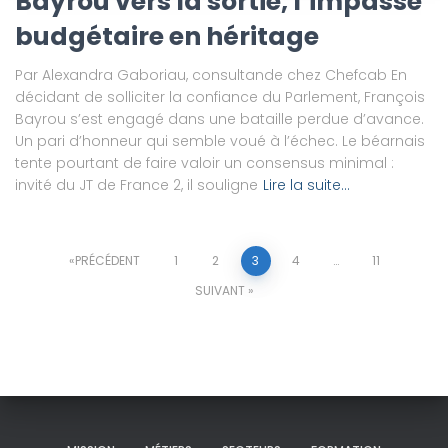
Bayrou vers la sortie, l’impasse
budgétaire en héritage
Par Alexandra Gaboriau, consultande chez Chefcab En
décidant de solliciter la confiance du Parlement, François
Bayrou s’est engagé dans une bataille perdue d’avance.
Un pari d’honneur qui semble voué à l’échec. Le béarnais
tente pourtant de faire valoir un consensus minimal :
invité du JT de France 2, il souligne
Lire la suite…
Navigation
PRÉCÉDENT
1
2
3
4
…
11
SUIVANT
des
articles